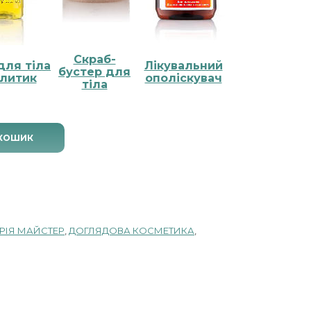
Скраб-
для тіла
Лікувальний
бустер для
литик
ополіскувач
тiла
кількість
 КОШИК
РІЯ МАЙСТЕР
,
ДОГЛЯДОВА КОСМЕТИКА
,