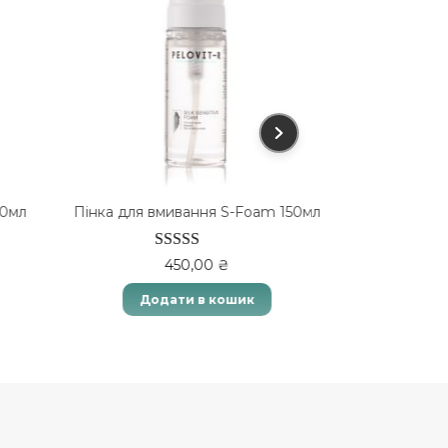
00мл
Пінка для вмивання S-Foam 150мл
Маска-філле
Оцінено в
450,00
₴
5.00
з 5
Додати в кошик
Дод