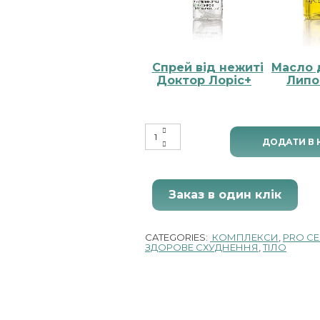
Спрей від нежиті
Масло 
Доктор Лоріс+
Липо
Гель Lipolytic Drainage 500мл 
ДОДАТИ В
Заказ в один клік
CATEGORIES:
КОМПЛЕКСИ
,
PRO СЕ
ЗДОРОВЕ СХУДНЕННЯ
,
ТІЛО