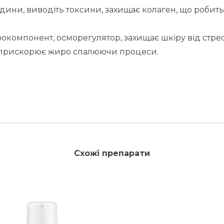
дини, виводіть токсини, захищає колаген, що робить
рокомпонент, осморегулятор, захищає шкіру від стре
о прискорює жиро спалюючи процеси.
Схожі препарати