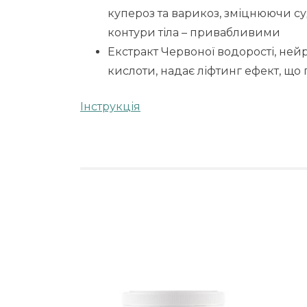
купероз та варикоз, зміцнюючи су
контури тіла – привабливими
Екстракт Червоної водорості, ней
кислоти, надає ліфтинг ефект, щ
Інструкція