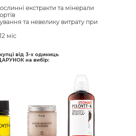
рослинні екстракти та мінерали
ортів
ування та невелику витрату при
12 міс
купці від 3-х одиниць
АРУНОК на вибір: