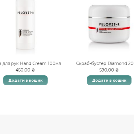
 для рук Hand Cream 100мл
Скраб-бустер Diamond 2
450,00
₴
590,00
₴
Додати в кошик
Додати в кошик