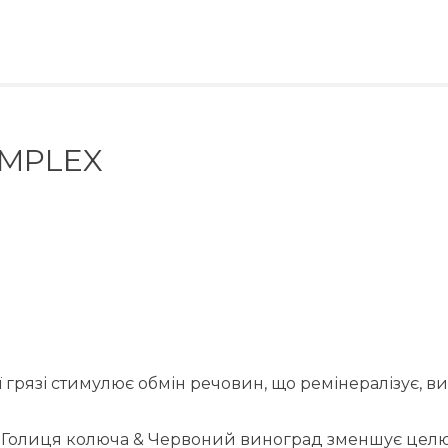
OMPLEX
 грязі стимулює обмін речовин, що ремінералізує, в
& Голиця колюча & Червоний виноград зменшує целюл