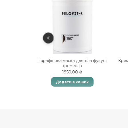
Cream 100мл
Парафінова маска для тіла фукус і
Крем
тремелла
₴
1950,00
₴
ошик
Додати в кошик