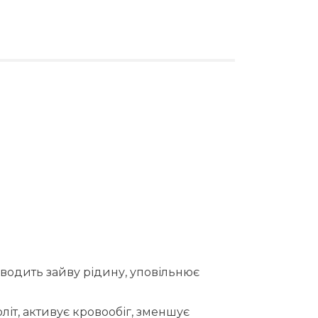
иводить зайву рідину, уповільнює
іт, активує кровообіг, зменшує