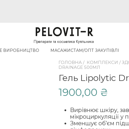
Препарати та косметика Куяльника
Е ВИРОБНИЦТВО
МАСАЖИСТАМ/ОПТ ЗАКУПIВЛI
ГОЛОВНА
/
КОМПЛЕКСИ
/
ЗД
DRAINAGE 500МЛ
Гель Lipolytic 
1900,00
₴
Вирівнює шкіру, з
мікроциркуляції у 
Зменшує об’єм підш